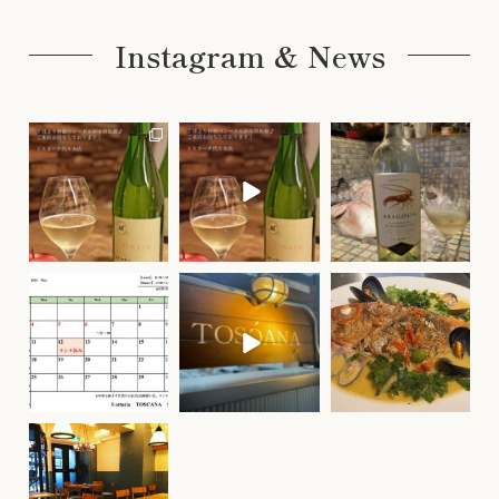
Instagram & News
uottoria_toscana
uottoria_toscana
uottoria_toscana
今月から毎月1本🍾厳選
したワインを
7月 2
7月 2
グラスワインとして特
別価格で販売致しま
す！
...
6月 5
uottoria_toscana
uottoria_toscana
uottoria_toscana
【5月の営業日】
Uottoria Toscanaで
【旬の鮮魚のアクアパ
ゴールデンウィーク中
す！
ッツァ】
休まず営業します！
お店までの紹介です！
...
...
✨
8月 20
#イタリアン
...
4月 30
9月 13
uottoria_toscana
【お待たせ致しまし
た！】