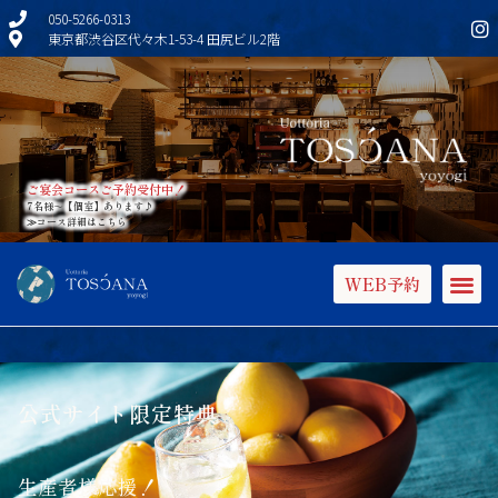
050-5266-0313
東京都渋谷区代々木1-53-4 田尻ビル2階
ご宴会コースご予約受付中！
7名様～【個室】あります♪
≫コース詳細はこちら
WEB予約
公式サイト限定特典
生産者様応援！